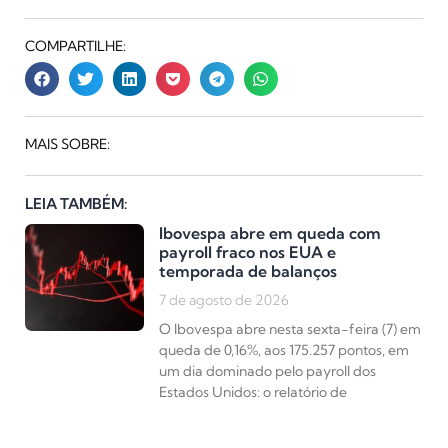
COMPARTILHE:
MAIS SOBRE:
LEIA TAMBÉM:
Ibovespa abre em queda com
payroll fraco nos EUA e
temporada de balanços
7 de agosto de 2026
O Ibovespa abre nesta sexta-feira (7) em
queda de 0,16%, aos 175.257 pontos, em
um dia dominado pelo payroll dos
Estados Unidos: o relatório de