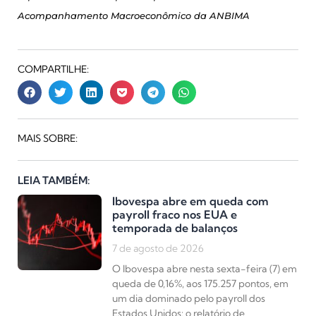
Acompanhamento Macroeconômico da ANBIMA
COMPARTILHE:
MAIS SOBRE:
LEIA TAMBÉM:
Ibovespa abre em queda com
payroll fraco nos EUA e
temporada de balanços
7 de agosto de 2026
O Ibovespa abre nesta sexta-feira (7) em
queda de 0,16%, aos 175.257 pontos, em
um dia dominado pelo payroll dos
Estados Unidos: o relatório de