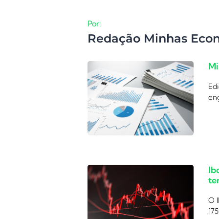
Por:
Redação Minhas Eco
Mi
Edi
eng
Ib
te
O I
175