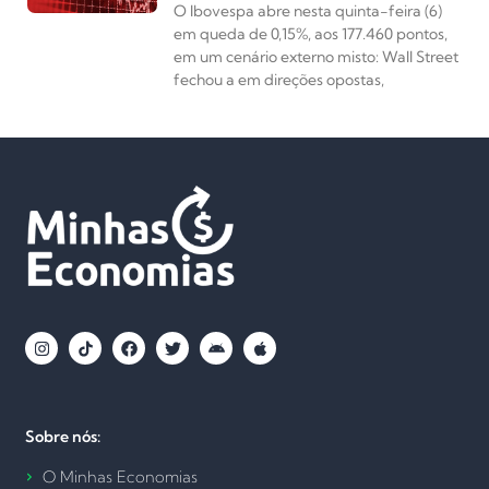
O Ibovespa abre nesta quinta-feira (6)
em queda de 0,15%, aos 177.460 pontos,
em um cenário externo misto: Wall Street
fechou a em direções opostas,
Sobre nós:
O Minhas Economias