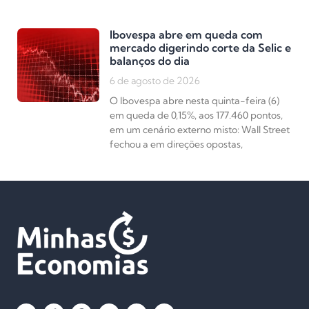
Ibovespa abre em queda com
mercado digerindo corte da Selic e
balanços do dia
6 de agosto de 2026
O Ibovespa abre nesta quinta-feira (6)
em queda de 0,15%, aos 177.460 pontos,
em um cenário externo misto: Wall Street
fechou a em direções opostas,