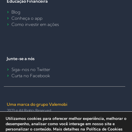
Educação Financeira
Blog
Conheça o app
Como investir em ações
Junte-se a nós
Siga-nos no Twitter
Curta no Facebook
Uma marca do grupo Valemobi
2023 © All Rights Reserved.
Utilizamos cookies para oferecer melhor experiência, melhorar o
Termos de Uso e Política de Privacidade
Política de Cookies
desempenho, analisar como você interage em nosso site e
Seguro e anônimo
personalizar o conteúdo. Mais detalhes na Política de Cookies