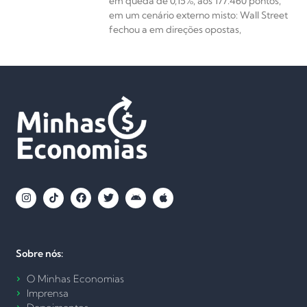
em queda de 0,15%, aos 177.460 pontos,
em um cenário externo misto: Wall Street
fechou a em direções opostas,
Sobre nós:
O Minhas Economias
Imprensa