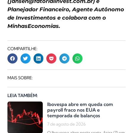
(
jansen@fatorialinvest.com.br
) é
Planejador Financeiro, Agente Autônomo
de Investimentos e colabora com o
MinhasEconomias.
COMPARTILHE:
MAIS SOBRE:
LEIA TAMBÉM:
Ibovespa abre em queda com
payroll fraco nos EUA e
temporada de balanços
7 de agosto de 2026
O Ibovespa abre nesta sexta-feira (7) em