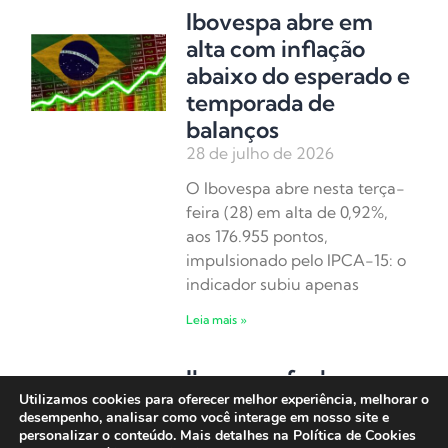
Ibovespa abre em
alta com inflação
abaixo do esperado e
temporada de
balanços
28 de julho de 2026
O Ibovespa abre nesta terça-
feira (28) em alta de 0,92%,
aos 176.955 pontos,
impulsionado pelo IPCA-15: o
indicador subiu apenas
Leia mais »
Ibovespa fecha em
Utilizamos cookies para oferecer melhor experiência, melhorar o
alta com sinais de
desempenho, analisar como você interage em nosso site e
arrefecimento entre
personalizar o conteúdo. Mais detalhes na Política de Cookies