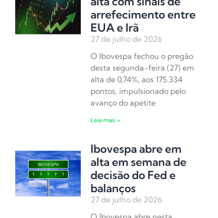
alta com sinais de
arrefecimento entre
EUA e Irã
27 de julho de 2026
O Ibovespa fechou o pregão
desta segunda-feira (27) em
alta de 0,74%, aos 175.334
pontos, impulsionado pelo
avanço do apetite
Leia mais »
Ibovespa abre em
alta em semana de
decisão do Fed e
balanços
27 de julho de 2026
O Ibovespa abre nesta