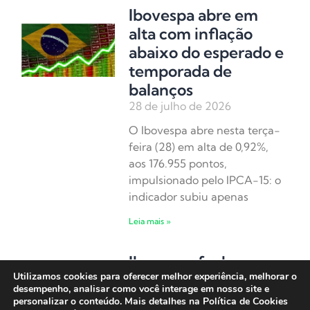
Ibovespa abre em
alta com inflação
abaixo do esperado e
temporada de
balanços
28 de julho de 2026
O Ibovespa abre nesta terça-
feira (28) em alta de 0,92%,
aos 176.955 pontos,
impulsionado pelo IPCA-15: o
indicador subiu apenas
Leia mais »
Ibovespa fecha em
Utilizamos cookies para oferecer melhor experiência, melhorar o
alta com sinais de
desempenho, analisar como você interage em nosso site e
arrefecimento entre
personalizar o conteúdo. Mais detalhes na Política de Cookies