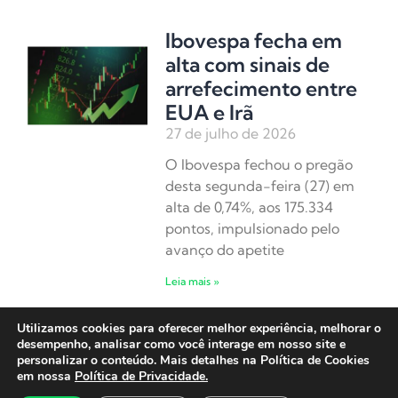
Ibovespa fecha em
alta com sinais de
arrefecimento entre
EUA e Irã
27 de julho de 2026
O Ibovespa fechou o pregão
desta segunda-feira (27) em
alta de 0,74%, aos 175.334
pontos, impulsionado pelo
avanço do apetite
Leia mais »
Utilizamos cookies para oferecer melhor experiência, melhorar o
Ibovespa abre em
desempenho, analisar como você interage em nosso site e
alta em semana de
personalizar o conteúdo. Mais detalhes na Política de Cookies
em nossa
Política de Privacidade.
decisão do Fed e