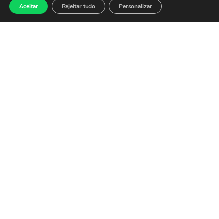
balanços
Aceitar
Rejeitar tudo
Personalizar
27 de julho de 2026
O Ibovespa abre nesta
segunda-feira (27) em alta de
0,15%, aos 174.297 pontos,
embalado pelo alívio no
exterior com a
Leia mais »
Ibovespa fecha em
baixa pressionado
por commodities e
tarifas dos EUA
24 de julho de 2026
O Ibovespa fechou o pregão
desta sexta-feira (24) em
baixa de 1,52%, aos 174.042