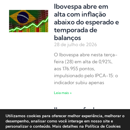
Ibovespa abre em
alta com inflação
abaixo do esperado e
temporada de
balanços
28 de julho de 2026
O Ibovespa abre nesta terça-
feira (28) em alta de 0,92%,
aos 176.955 pontos,
impulsionado pelo IPCA-15: o
indicador subiu apenas
Leia mais »
Ibovespa fecha em
Utilizamos cookies para oferecer melhor experiência, melhorar o
alta com sinais de
desempenho, analisar como você interage em nosso site e
arrefecimento entre
personalizar o conteúdo. Mais detalhes na Política de Cookies