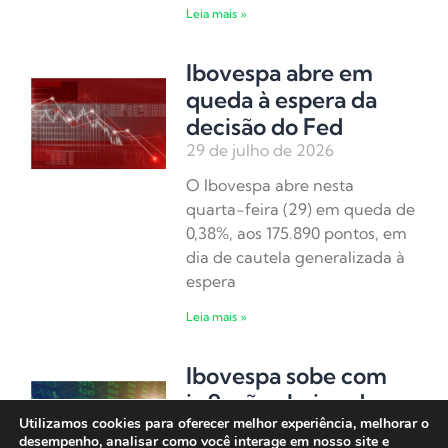
Leia mais »
Ibovespa abre em
queda à espera da
decisão do Fed
29 de julho de 2026
O Ibovespa abre nesta
quarta-feira (29) em queda de
0,38%, aos 175.890 pontos, em
dia de cautela generalizada à
espera
Leia mais »
Ibovespa sobe com
inflação abaixo do
Utilizamos cookies para oferecer melhor experiência, melhorar o
esperado e alívio
desempenho, analisar como você interage em nosso site e