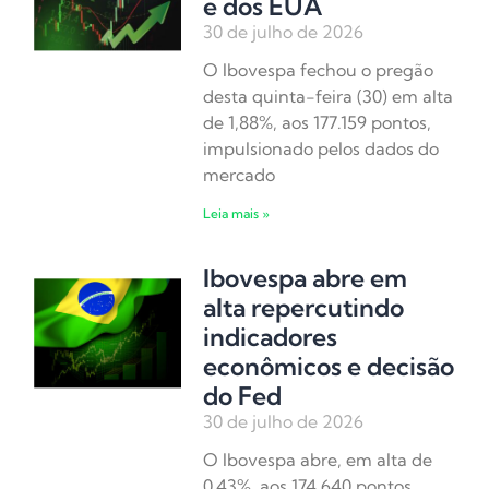
e dos EUA
30 de julho de 2026
O Ibovespa fechou o pregão
desta quinta-feira (30) em alta
de 1,88%, aos 177.159 pontos,
impulsionado pelos dados do
mercado
Leia mais »
Ibovespa abre em
alta repercutindo
indicadores
econômicos e decisão
do Fed
30 de julho de 2026
O Ibovespa abre, em alta de
0,43%, aos 174.640 pontos,