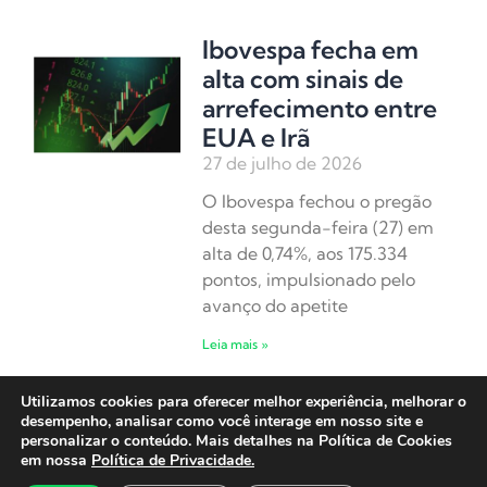
Ibovespa fecha em
alta com sinais de
arrefecimento entre
EUA e Irã
27 de julho de 2026
O Ibovespa fechou o pregão
desta segunda-feira (27) em
alta de 0,74%, aos 175.334
pontos, impulsionado pelo
avanço do apetite
Leia mais »
Utilizamos cookies para oferecer melhor experiência, melhorar o
Ibovespa abre em
desempenho, analisar como você interage em nosso site e
alta em semana de
personalizar o conteúdo. Mais detalhes na Política de Cookies
em nossa
Política de Privacidade.
decisão do Fed e