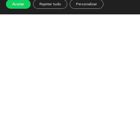
balanços
Aceitar
Rejeitar tudo
Personalizar
27 de julho de 2026
O Ibovespa abre nesta
segunda-feira (27) em alta de
0,15%, aos 174.297 pontos,
embalado pelo alívio no
exterior com a
Leia mais »
Ibovespa fecha em
baixa pressionado
por commodities e
tarifas dos EUA
24 de julho de 2026
O Ibovespa fechou o pregão
desta sexta-feira (24) em
baixa de 1,52%, aos 174.042